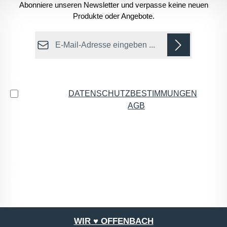
Abonniere unseren Newsletter und verpasse keine neuen
Produkte oder Angebote.
E-Mail-Adresse*
Datenschutz
Ich habe die
DATENSCHUTZBESTIMMUNGEN
zur
Kenntnis genommen und die
AGB
gelesen und bin
mit ihnen einverstanden.
*
Die mit einem Stern (*) markierten Felder sind
Pflichtfelder.
WIR ♥ OFFENBACH