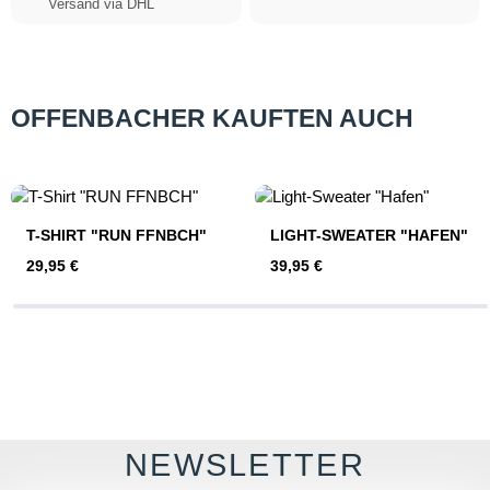
Versand via DHL
OFFENBACHER KAUFTEN AUCH
Produktgalerie überspringen
T-SHIRT "RUN FFNBCH"
LIGHT-SWEATER "HAFEN"
Regulärer Preis:
Regulärer Preis:
29,95 €
39,95 €