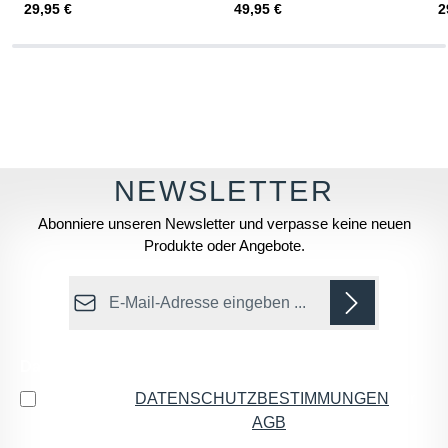
Regulärer Preis:
Regulärer Preis:
R
29,95 €
49,95 €
2
Abonniere unseren Newsletter und verpasse keine neuen
Produkte oder Angebote.
E-Mail-Adresse*
Datenschutz
Ich habe die
DATENSCHUTZBESTIMMUNGEN
zur
Kenntnis genommen und die
AGB
gelesen und bin
mit ihnen einverstanden.
*