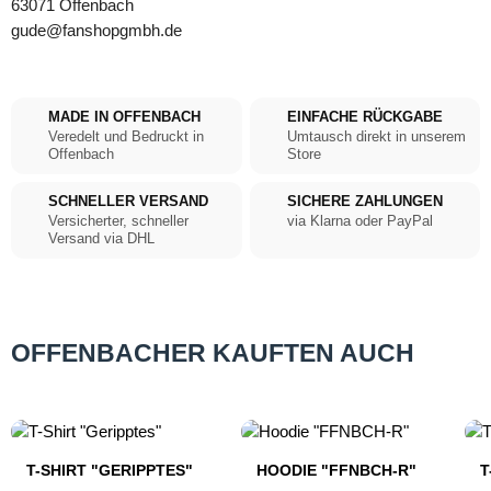
63071 Offenbach
gude@fanshopgmbh.de
MADE IN OFFENBACH
EINFACHE RÜCKGABE
Veredelt und Bedruckt in
Umtausch direkt in unserem
Offenbach
Store
SCHNELLER VERSAND
SICHERE ZAHLUNGEN
Versicherter, schneller
via Klarna oder PayPal
Versand via DHL
OFFENBACHER KAUFTEN AUCH
Produktgalerie überspringen
T-SHIRT "GERIPPTES"
HOODIE "FFNBCH-R"
T