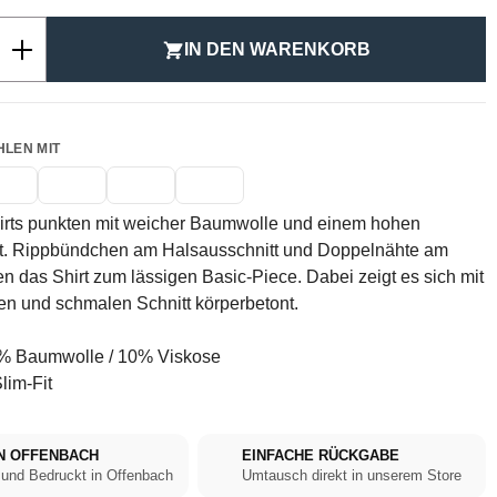
Anzahl: Gib den gewünschten Wert ein ode
IN DEN WARENKORB
HLEN MIT
irts punkten mit weicher Baumwolle und einem hohen
t. Rippbündchen am Halsausschnitt und Doppelnähte am
das Shirt zum lässigen Basic-Piece. Dabei zeigt es sich mit
n und schmalen Schnitt körperbetont.
 Baumwolle / 10% Viskose
lim-Fit
N OFFENBACH
EINFACHE RÜCKGABE
 und Bedruckt in Offenbach
Umtausch direkt in unserem Store