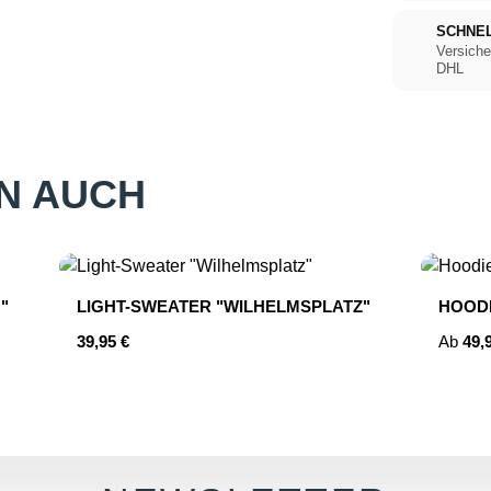
SCHNE
Versiche
DHL
N AUCH
"
LIGHT-SWEATER "WILHELMSPLATZ"
HOODI
Regulärer Preis:
Regulär
39,95 €
Ab
49,