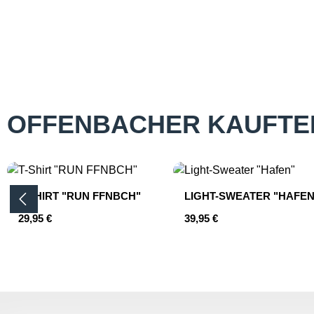
OFFENBACHER KAUFTE
Produktgalerie überspringen
T-SHIRT "RUN FFNBCH"
LIGHT-SWEATER "HAFEN
Regulärer Preis:
Regulärer Preis:
29,95 €
39,95 €