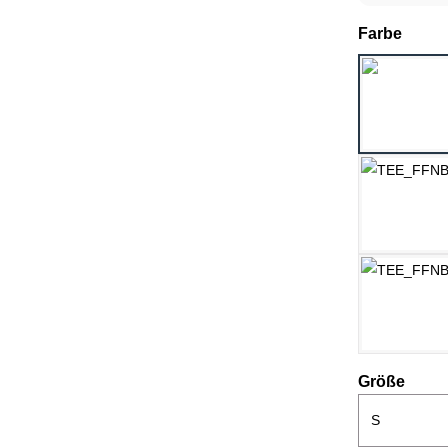
ausw
Farbe
H
ausw
Größe