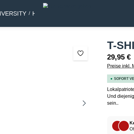
IVERSITY
HOMMAGE
BEIWERK
T-SH
29,95 €
Preise inkl.
SOFORT VE
Lokalpatriot
Und diejenig
sein..
Ke
Of