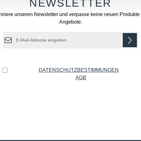
niere unseren Newsletter und verpasse keine neuen Produkte
Angebote.
E-Mail-Adresse*
Datenschutz
Ich habe die
DATENSCHUTZBESTIMMUNGEN
zur
Kenntnis genommen und die
AGB
gelesen und bin mit
ihnen einverstanden.
*
Die mit einem Stern (*) markierten Felder sind Pflichtfelder.