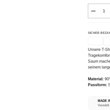
Produkt 
SICHER BEZA
Unsere T-Sh
Tragekomfor
Saum machen 
seinem lange
Material:
90%
Passform:
S
MADE I
Veredelt