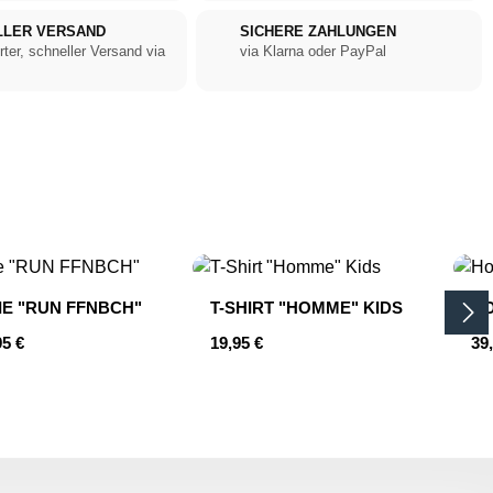
LLER VERSAND
SICHERE ZAHLUNGEN
rter, schneller Versand via
via Klarna oder PayPal
E "RUN FFNBCH"
T-SHIRT "HOMME" KIDS
HO
er Preis:
Regulärer Preis:
Reg
95 €
19,95 €
39