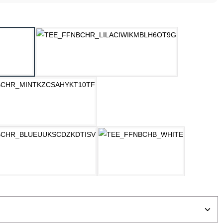
ählen
ELLGRAU MELANGE
LILAC
MINT
OZEAN BLAU
WEISS
ählen