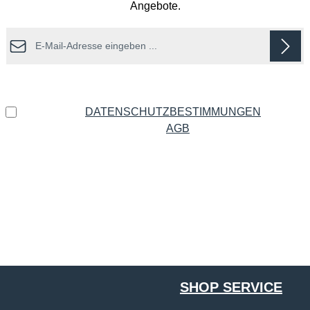
Angebote.
E-Mail-Adresse*
Datenschutz
Ich habe die
DATENSCHUTZBESTIMMUNGEN
zur
Kenntnis genommen und die
AGB
gelesen und bin mit
ihnen einverstanden.
*
Die mit einem Stern (*) markierten Felder sind Pflichtfelder.
SHOP SERVICE