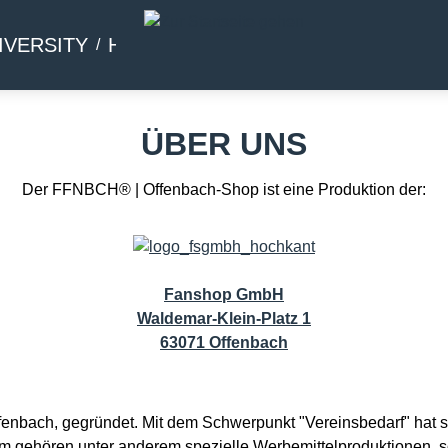
IVERSITY
HOMMAGE
BEIWERK
ÜBER UNS
Der FFNBCH® | Offenbach-Shop ist eine Produktion der:
Fanshop GmbH
Waldemar-Klein-Platz 1
63071 Offenbach
Offenbach, gegründet. Mit dem Schwerpunkt "Vereinsbedarf" hat 
m gehören unter anderem spezielle Werbemittelproduktionen, so