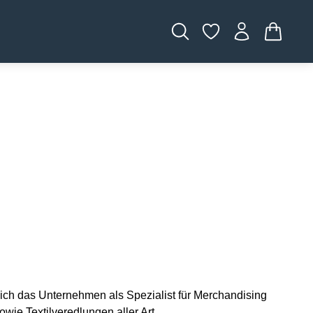
WARENK
sich das Unternehmen als Spezialist für Merchandising
wie Textilveredlungen aller Art.