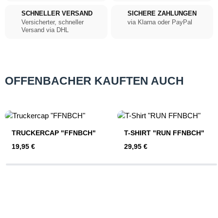
SCHNELLER VERSAND
SICHERE ZAHLUNGEN
Versicherter, schneller
via Klarna oder PayPal
Versand via DHL
OFFENBACHER KAUFTEN AUCH
Produktgalerie überspringen
TRUCKERCAP "FFNBCH"
T-SHIRT "RUN FFNBCH"
Regulärer Preis:
Regulärer Preis:
19,95 €
29,95 €