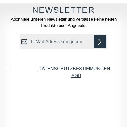
Abonniere unseren Newsletter und verpasse keine neuen
Produkte oder Angebote.
E-Mail-Adresse*
Datenschutz
Ich habe die
DATENSCHUTZBESTIMMUNGEN
zur
Kenntnis genommen und die
AGB
gelesen und bin
mit ihnen einverstanden.
*
Die mit einem Stern (*) markierten Felder sind
Pflichtfelder.