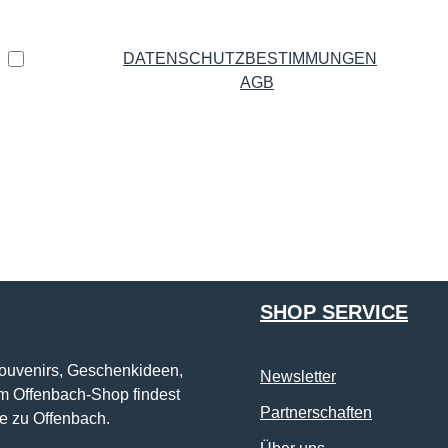
Datenschutz
Ich habe die
DATENSCHUTZBESTIMMUNGEN
zur
Kenntnis genommen und die
AGB
gelesen und bin mit
ihnen einverstanden.
*
Die mit einem Stern (*) markierten Felder sind Pflichtfelder.
SHOP SERVICE
Souvenirs, Geschenkideen,
Newsletter
im Offenbach-Shop findest
Partnerschaften
e zu Offenbach.