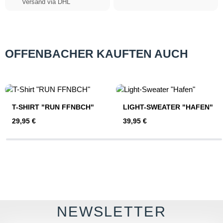
Versand via DHL
OFFENBACHER KAUFTEN AUCH
Produktgalerie überspringen
T-SHIRT "RUN FFNBCH"
LIGHT-SWEATER "HAFEN"
Regulärer Preis:
Regulärer Preis:
29,95 €
39,95 €