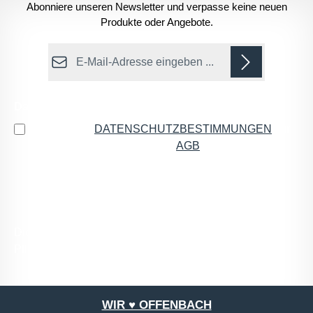
Abonniere unseren Newsletter und verpasse keine neuen
Produkte oder Angebote.
E-Mail-Adresse*
Datenschutz
Ich habe die
DATENSCHUTZBESTIMMUNGEN
zur
Kenntnis genommen und die
AGB
gelesen und bin
mit ihnen einverstanden.
*
Die mit einem Stern (*) markierten Felder sind
Pflichtfelder.
WIR ♥ OFFENBACH