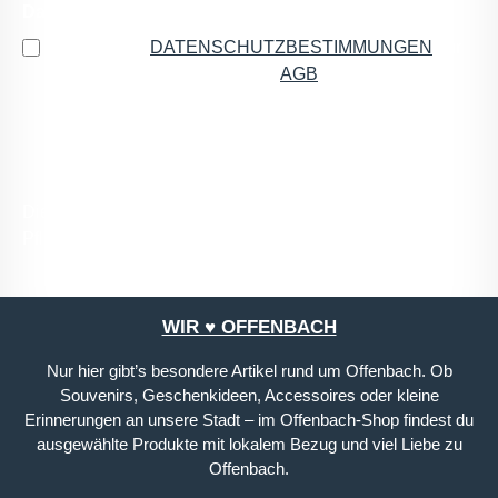
Datenschutz
Ich habe die
DATENSCHUTZBESTIMMUNGEN
zur
Kenntnis genommen und die
AGB
gelesen und bin
mit ihnen einverstanden.
*
Die mit einem Stern (*) markierten Felder sind
Pflichtfelder.
WIR ♥ OFFENBACH
Nur hier gibt’s besondere Artikel rund um Offenbach. Ob
Souvenirs, Geschenkideen, Accessoires oder kleine
Erinnerungen an unsere Stadt – im Offenbach-Shop findest du
ausgewählte Produkte mit lokalem Bezug und viel Liebe zu
Offenbach.