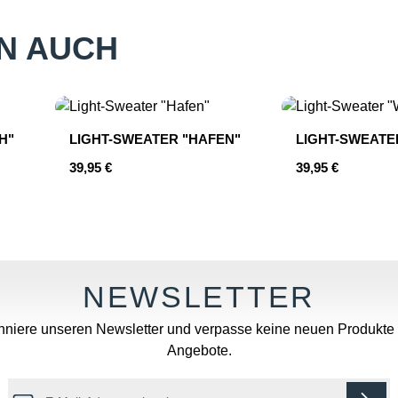
N AUCH
H"
LIGHT-SWEATER "HAFEN"
LIGHT-SWEATE
Regulärer Preis:
Regulärer Preis:
39,95 €
39,95 €
Wert ein oder benutze die Schaltflächen u
: Gib den gewünschten Wert ein oder benu
niere unseren Newsletter und verpasse keine neuen Produkte
Angebote.
E-Mail-Adresse*