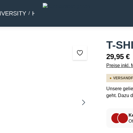
IVERSITY
HOMMAGE
BEIWERK
T-SH
29,95 €
Preise inkl.
VERSANDFER
Unsere gelie
geht. Dazu d
Ke
Of