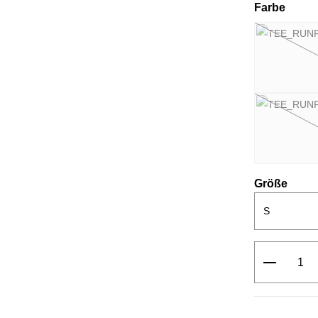
ausw
Farbe
ausw
Größe
Produkt 