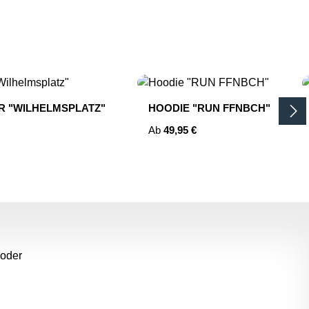
R "WILHELMSPLATZ"
HOODIE "RUN FFNBCH"
Regulärer Preis:
Ab
49,95 €
m die Anzahl zu erhöhen oder zu reduziere
tze die Schaltflächen um die Anzahl zu er
 oder