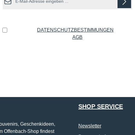
Datenschutz
Ich habe die
DATENSCHUTZBESTIMMUNGEN
zur
Kenntnis genommen und die
AGB
gelesen und bin mit
ihnen einverstanden.
*
Die mit einem Stern (*) markierten Felder sind Pflichtfelder.
SHOP SERVICE
Souvenirs, Geschenkideen,
Newsletter
im Offenbach-Shop findest