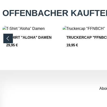
OFFENBACHER KAUFTE
Produktgalerie überspringen
T-SHIRT "ALOHA" DAMEN
TRUCKERCAP "FFNBC
Regulärer Preis:
Regulärer Preis:
29,95 €
19,95 €
Produkt Anzahl: Gib den gewünschten 
Produkt Anzahl
Abon