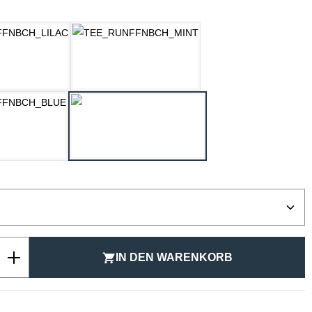
ählen
LILAC
MINT
OZEAN BLAU
SCHWARZ
ählen
Anzahl: Gib den gewünschten Wert ein ode
IN DEN WARENKORB