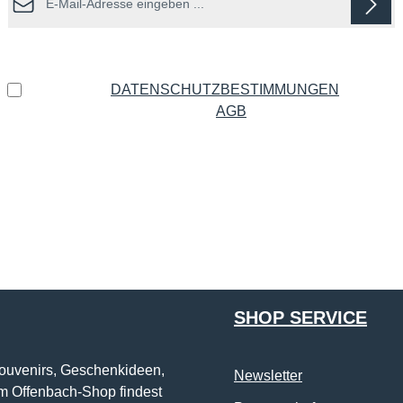
Datenschutz
Ich habe die
DATENSCHUTZBESTIMMUNGEN
zur
Kenntnis genommen und die
AGB
gelesen und bin mit
ihnen einverstanden.
*
Die mit einem Stern (*) markierten Felder sind Pflichtfelder.
SHOP SERVICE
Souvenirs, Geschenkideen,
Newsletter
im Offenbach-Shop findest