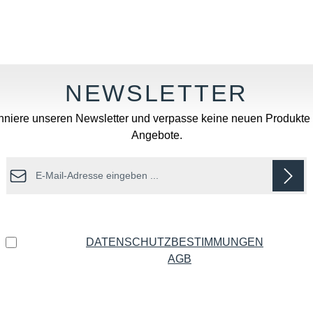
Wert ein oder benutze die Schaltflächen u
niere unseren Newsletter und verpasse keine neuen Produkte
Angebote.
E-Mail-Adresse*
Datenschutz
Ich habe die
DATENSCHUTZBESTIMMUNGEN
zur
Kenntnis genommen und die
AGB
gelesen und bin mit
ihnen einverstanden.
*