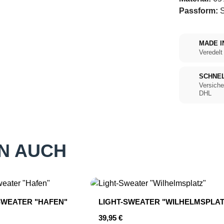
Passform:
S
MADE I
Veredelt
SCHNE
Versiche
DHL
N AUCH
SWEATER "HAFEN"
LIGHT-SWEATER "WILHELMSPLAT
r Preis:
Regulärer Preis:
39,95 €