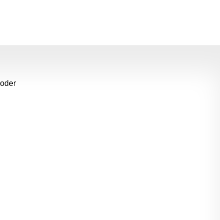
m die Anzahl zu erhöhen oder zu reduziere
 oder