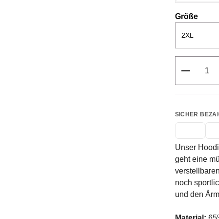
ausw
Größe
Produkt 
SICHER BEZA
Unser Hoodie
geht eine mü
verstellbare
noch sportli
und den Ärm
Material:
65%