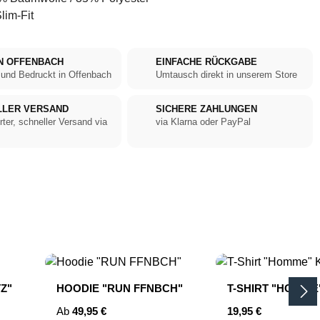
lim-Fit
N OFFENBACH
EINFACHE RÜCKGABE
 und Bedruckt in Offenbach
Umtausch direkt in unserem Store
LLER VERSAND
SICHERE ZAHLUNGEN
rter, schneller Versand via
via Klarna oder PayPal
Z"
HOODIE "RUN FFNBCH"
T-SHIRT "HOMME
Regulärer Preis:
Regulärer Preis:
Ab
49,95 €
19,95 €