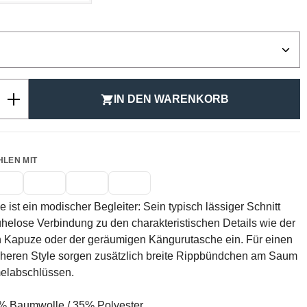
ählen
Anzahl: Gib den gewünschten Wert ein ode
IN DEN WARENKORB
HLEN MIT
 ist ein modischer Begleiter: Sein typisch lässiger Schnitt
helose Verbindung zu den charakteristischen Details wie der
n Kapuze oder der geräumigen Kängurutasche ein. Für einen
cheren Style sorgen zusätzlich breite Rippbündchen am Saum
elabschlüssen.
 Baumwolle / 35% Polyester