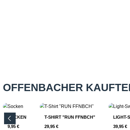
OFFENBACHER KAUFTE
Produktgalerie überspringen
SOCKEN
T-SHIRT "RUN FFNBCH"
LIGHT-
Regulärer Preis:
Regulärer Preis:
Reguläre
9,95 €
29,95 €
39,95 €