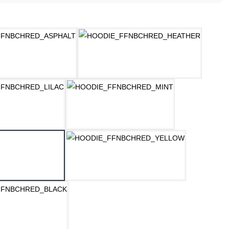
ählen
ASPHALT
HELLGRAU MELANGE
LILAC
MINT
OZEAN BLAU
PASTELLGELB
SCHWARZ