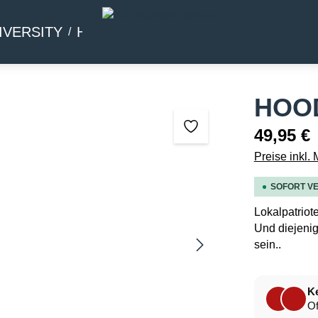
IVERSITY
HOMMAGE
BEIWERK
HOOD
49,95 €
Preise inkl.
SOFORT VE
Lokalpatriot
Und diejenig
sein..
Ke
Of