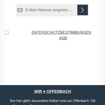
E-Mail-Adresse*
Datenschutz
Ich habe die
DATENSCHUTZBESTIMMUNGEN
zur
Kenntnis genommen und die
AGB
gelesen und bin
mit ihnen einverstanden.
*
Die mit einem Stern (*) markierten Felder sind
Pflichtfelder.
WIR ♥ OFFENBACH
Nur hier gibt’s besondere Artikel rund um Offenbach. Ob