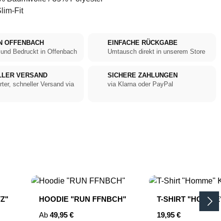
lim-Fit
N OFFENBACH
EINFACHE RÜCKGABE
 und Bedruckt in Offenbach
Umtausch direkt in unserem Store
LLER VERSAND
SICHERE ZAHLUNGEN
rter, schneller Versand via
via Klarna oder PayPal
Z"
HOODIE "RUN FFNBCH"
T-SHIRT "HOMME
Regulärer Preis:
Regulärer Preis:
Ab
49,95 €
19,95 €