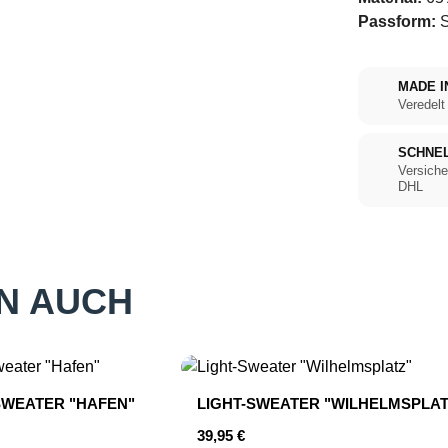
Passform:
S
MADE I
Veredelt
SCHNE
Versiche
DHL
N AUCH
SWEATER "HAFEN"
LIGHT-SWEATER "WILHELMSPLAT
r Preis:
Regulärer Preis:
39,95 €