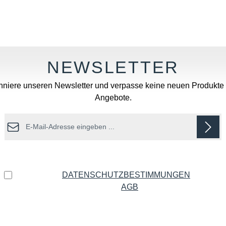
Wert ein oder benutze die Schaltflächen u
niere unseren Newsletter und verpasse keine neuen Produkte
Angebote.
E-Mail-Adresse*
Datenschutz
Ich habe die
DATENSCHUTZBESTIMMUNGEN
zur
Kenntnis genommen und die
AGB
gelesen und bin mit
ihnen einverstanden.
*