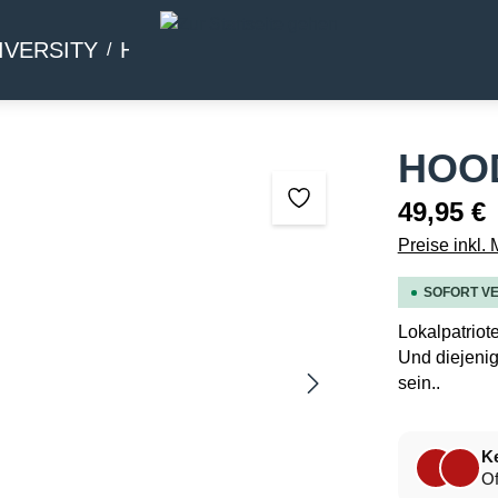
IVERSITY
HOMMAGE
BEIWERK
HOOD
49,95 €
Preise inkl.
SOFORT VE
Lokalpatriot
Und diejenig
sein..
Ke
Of