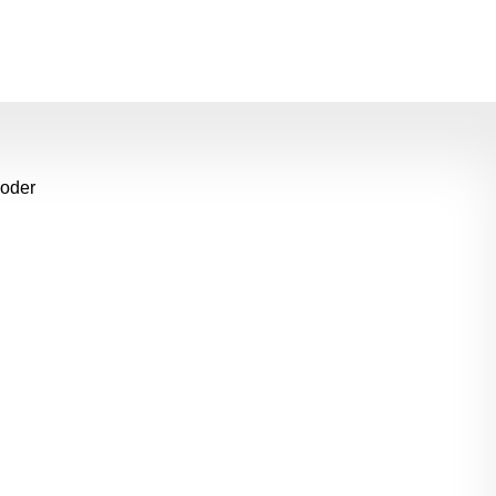
m die Anzahl zu erhöhen oder zu reduziere
 oder