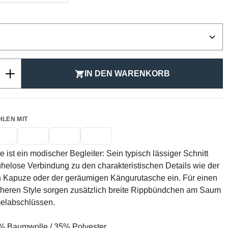
ählen
Anzahl: Gib den gewünschten Wert ein ode
IN DEN WARENKORB
HLEN MIT
 ist ein modischer Begleiter: Sein typisch lässiger Schnitt
helose Verbindung zu den charakteristischen Details wie der
n Kapuze oder der geräumigen Kängurutasche ein. Für einen
cheren Style sorgen zusätzlich breite Rippbündchen am Saum
elabschlüssen.
 Baumwolle / 35% Polyester