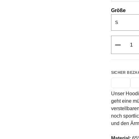
ausw
Größe
Produkt 
SICHER BEZA
Unser Hoodie
geht eine mü
verstellbare
noch sportli
und den Ärm
Material:
65%