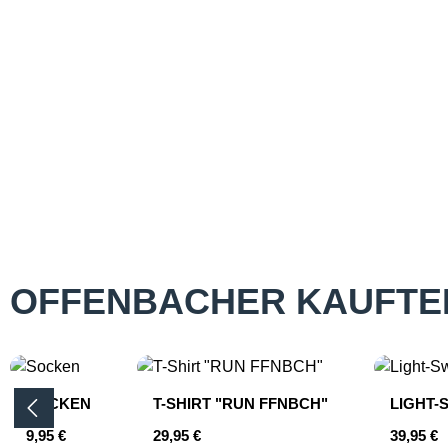
OFFENBACHER KAUFTE
Produktgalerie überspringen
SOCKEN
T-SHIRT "RUN FFNBCH"
LIGHT-
Regulärer Preis:
Regulärer Preis:
Reguläre
9,95 €
29,95 €
39,95 €