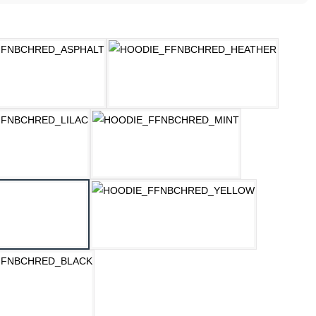
ählen
ASPHALT
HELLGRAU MELANGE
LILAC
MINT
OZEAN BLAU
PASTELLGELB
SCHWARZ