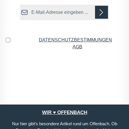
E-Mail-Adresse*
Datenschutz
Ich habe die
DATENSCHUTZBESTIMMUNGEN
zur
Kenntnis genommen und die
AGB
gelesen und bin
mit ihnen einverstanden.
*
Die mit einem Stern (*) markierten Felder sind
Pflichtfelder.
WIR ♥ OFFENBACH
Nur hier gibt’s besondere Artikel rund um Offenbach. Ob