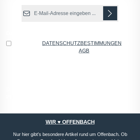
E-Mail-Adresse*
Datenschutz
Ich habe die
DATENSCHUTZBESTIMMUNGEN
zur
Kenntnis genommen und die
AGB
gelesen und bin
mit ihnen einverstanden.
*
Die mit einem Stern (*) markierten Felder sind
Pflichtfelder.
WIR ♥ OFFENBACH
Nur hier gibt’s besondere Artikel rund um Offenbach. Ob