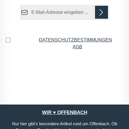
E-Mail-Adresse*
Datenschutz
Ich habe die
DATENSCHUTZBESTIMMUNGEN
zur
Kenntnis genommen und die
AGB
gelesen und bin
mit ihnen einverstanden.
*
Die mit einem Stern (*) markierten Felder sind
Pflichtfelder.
WIR ♥ OFFENBACH
Nur hier gibt’s besondere Artikel rund um Offenbach. Ob