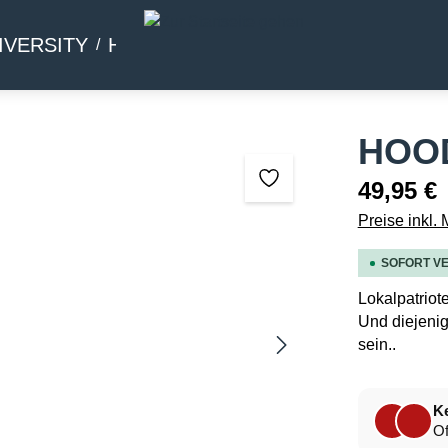
IVERSITY
HOMMAGE
BEIWERK
HOOD
49,95 €
Preise inkl.
SOFORT VE
Lokalpatriot
Und diejenig
sein..
Ke
Of