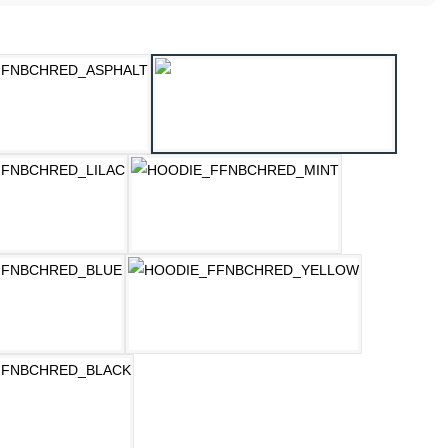
ählen
ASPHALT
HELLGRAU MELANGE
LILAC
MINT
OZEAN BLAU
PASTELLGELB
SCHWARZ