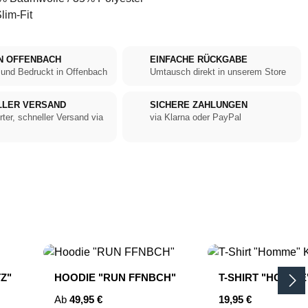
lim-Fit
N OFFENBACH
EINFACHE RÜCKGABE
 und Bedruckt in Offenbach
Umtausch direkt in unserem Store
LLER VERSAND
SICHERE ZAHLUNGEN
rter, schneller Versand via
via Klarna oder PayPal
Z"
HOODIE "RUN FFNBCH"
T-SHIRT "HOMME
Regulärer Preis:
Regulärer Preis:
Ab
49,95 €
19,95 €