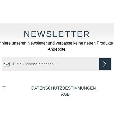
Wert ein oder benutze die Schaltflächen u
niere unseren Newsletter und verpasse keine neuen Produkte
Angebote.
E-Mail-Adresse*
Datenschutz
Ich habe die
DATENSCHUTZBESTIMMUNGEN
zur
Kenntnis genommen und die
AGB
gelesen und bin mit
ihnen einverstanden.
*