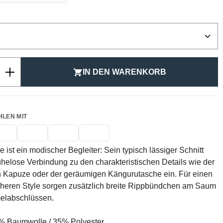
ählen
Anzahl: Gib den gewünschten Wert ein ode
IN DEN WARENKORB
HLEN MIT
 ist ein modischer Begleiter: Sein typisch lässiger Schnitt
helose Verbindung zu den charakteristischen Details wie der
n Kapuze oder der geräumigen Kängurutasche ein. Für einen
cheren Style sorgen zusätzlich breite Rippbündchen am Saum
elabschlüssen.
 Baumwolle / 35% Polyester