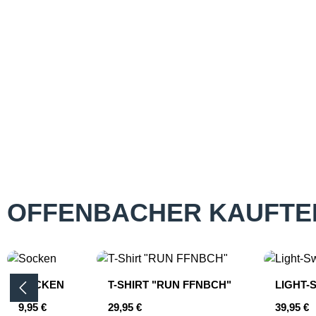
OFFENBACHER KAUFTE
Produktgalerie überspringen
SOCKEN
T-SHIRT "RUN FFNBCH"
LIGHT-
Regulärer Preis:
Regulärer Preis:
Reguläre
9,95 €
29,95 €
39,95 €