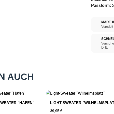
Passform:
S
MADE I
Veredelt
SCHNE
Versiche
DHL
N AUCH
SWEATER "HAFEN"
LIGHT-SWEATER "WILHELMSPLAT
r Preis:
Regulärer Preis:
39,95 €