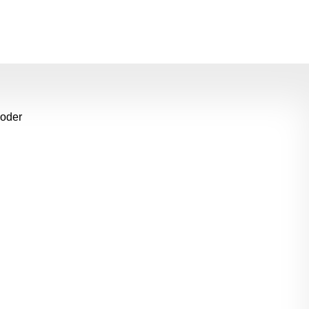
m die Anzahl zu erhöhen oder zu reduziere
 oder