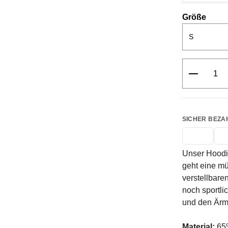
ausw
Größe
Produkt 
SICHER BEZA
Unser Hoodie
geht eine mü
verstellbare
noch sportli
und den Ärm
Material:
65%