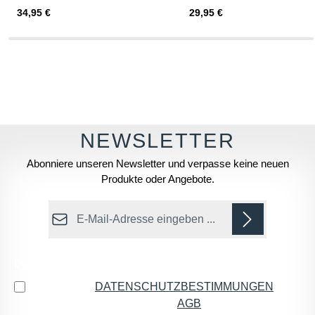
Regulärer Preis:
Regulärer Preis:
34,95 €
29,95 €
Abonniere unseren Newsletter und verpasse keine neuen
Produkte oder Angebote.
E-Mail-Adresse*
Datenschutz
Ich habe die
DATENSCHUTZBESTIMMUNGEN
zur
Kenntnis genommen und die
AGB
gelesen und bin