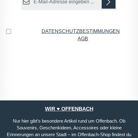
Datenschutz
Ich habe die
DATENSCHUTZBESTIMMUNGEN
zur
Kenntnis genommen und die
AGB
gelesen und bin
mit ihnen einverstanden.
*
Die mit einem Stern (*) markierten Felder sind
Pflichtfelder.
WIR ♥ OFFENBACH
Nur hier gibt’s besondere Artikel rund um Offenbach. Ob
Souvenirs, Geschenkideen, Accessoires oder kleine
Erinnerungen an unsere Stadt – im Offenbach-Shop findest du