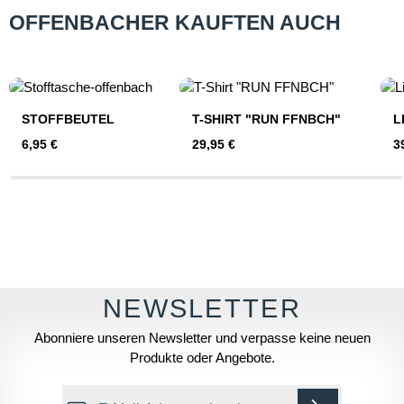
OFFENBACHER KAUFTEN AUCH
Produktgalerie überspringen
STOFFBEUTEL
T-SHIRT "RUN FFNBCH"
L
Regulärer Preis:
Regulärer Preis:
Re
6,95 €
29,95 €
3
Abonniere unseren Newsletter und verpasse keine neuen
Produkte oder Angebote.
E-Mail-Adresse*