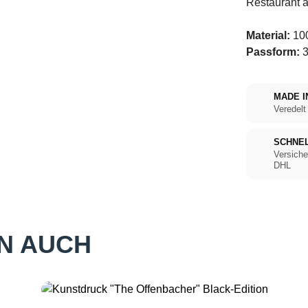
Restaurant 
Material:
10
Passform:
3
MADE I
Veredelt
SCHNE
Versiche
DHL
N AUCH