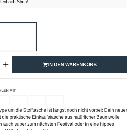
fenbach-Shop!
ählen
SAND
Anzahl: Gib den gewünschten Wert ein ode
IN DEN WARENKORB
HLEN MIT
pe um die Stofftasche ist längst noch nicht vorbei: Dein neuer
t die praktische Einkaufstasche aus natürlicher Baumwolle
ch auch super zum nächsten Festival oder in eine hippes