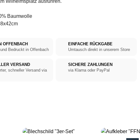
am Wilhelmsplatz ausführen.
0% Baumwolle
8x42cm
N OFFENBACH
EINFACHE RÜCKGABE
 und Bedruckt in Offenbach
Umtausch direkt in unserem Store
LLER VERSAND
SICHERE ZAHLUNGEN
rter, schneller Versand via
via Klarna oder PayPal
SALE