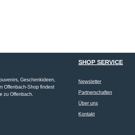
ihnen einverstanden.
*
Die mit einem Stern (*) markierten Felder sind Pflichtfelder.
SHOP SERVICE
Souvenirs, Geschenkideen,
Newsletter
im Offenbach-Shop findest
Partnerschaften
e zu Offenbach.
Über uns
Kontakt