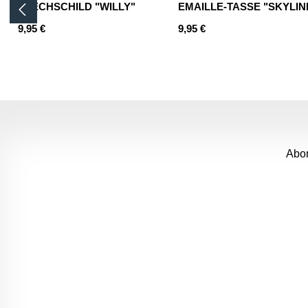
BLECHSCHILD "WILLY"
EMAILLE-TASSE "SKYLIN
Regulärer Preis:
Regulärer Preis:
9,95 €
9,95 €
Produkt Anzahl: Gib den gewünschten 
Produkt Anzahl:
Abon