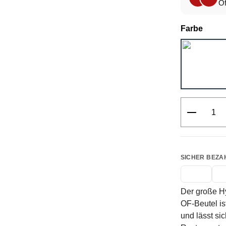
Of
ausw
Farbe
Produkt 
SICHER BEZA
Der große Hy
OF-Beutel is
und lässt si