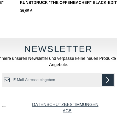
E"
KUNSTDRUCK "THE OFFENBACHER" BLACK-EDIT
Regulärer Preis:
39,95 €
Wert ein oder benutze die Schaltflächen u
 Gib den gewünschten Wert ein oder benutz
Produkt Anzahl: Gib den gew
niere unseren Newsletter und verpasse keine neuen Produkte
Angebote.
E-Mail-Adresse*
Datenschutz
Ich habe die
DATENSCHUTZBESTIMMUNGEN
zur
Kenntnis genommen und die
AGB
gelesen und bin mit