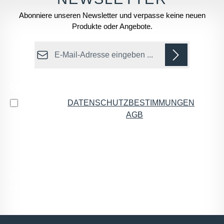
Abonniere unseren Newsletter und verpasse keine neuen
Produkte oder Angebote.
E-Mail-Adresse*
Datenschutz
Ich habe die
DATENSCHUTZBESTIMMUNGEN
zur
Kenntnis genommen und die
AGB
gelesen und bin
mit ihnen einverstanden.
*
Die mit einem Stern (*) markierten Felder sind
Pflichtfelder.