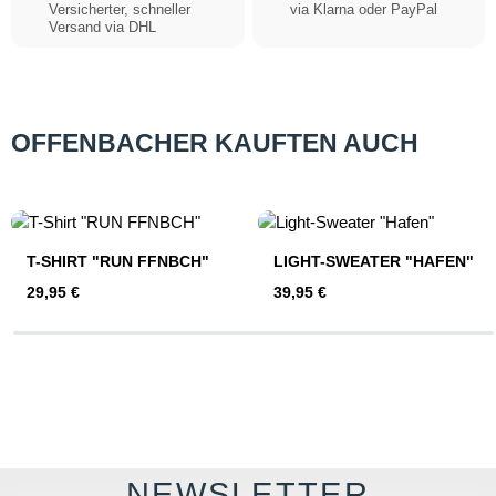
Versicherter, schneller
via Klarna oder PayPal
Versand via DHL
OFFENBACHER KAUFTEN AUCH
Produktgalerie überspringen
T-SHIRT "RUN FFNBCH"
LIGHT-SWEATER "HAFEN"
Regulärer Preis:
Regulärer Preis:
29,95 €
39,95 €