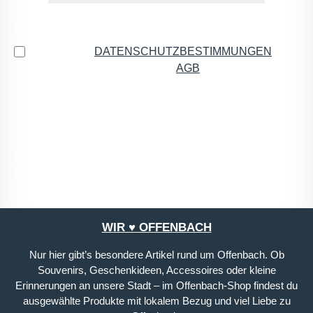
Datenschutz
Ich habe die
DATENSCHUTZBESTIMMUNGEN
zur
Kenntnis genommen und die
AGB
gelesen und bin
mit ihnen einverstanden.
*
Die mit einem Stern (*) markierten Felder sind
Pflichtfelder.
WIR ♥ OFFENBACH
Nur hier gibt’s besondere Artikel rund um Offenbach. Ob
Souvenirs, Geschenkideen, Accessoires oder kleine
Erinnerungen an unsere Stadt – im Offenbach-Shop findest du
ausgewählte Produkte mit lokalem Bezug und viel Liebe zu