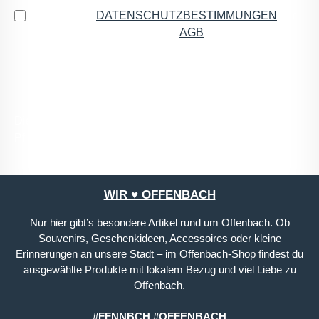
Ich habe die
DATENSCHUTZBESTIMMUNGEN
zur
Kenntnis genommen und die
AGB
gelesen und bin
mit ihnen einverstanden.
*
Die mit einem Stern (*) markierten Felder sind
Pflichtfelder.
WIR ♥ OFFENBACH
Nur hier gibt’s besondere Artikel rund um Offenbach. Ob
Souvenirs, Geschenkideen, Accessoires oder kleine
Erinnerungen an unsere Stadt – im Offenbach-Shop findest du
ausgewählte Produkte mit lokalem Bezug und viel Liebe zu
Offenbach.
#FFNNBCH #OFFENBACH