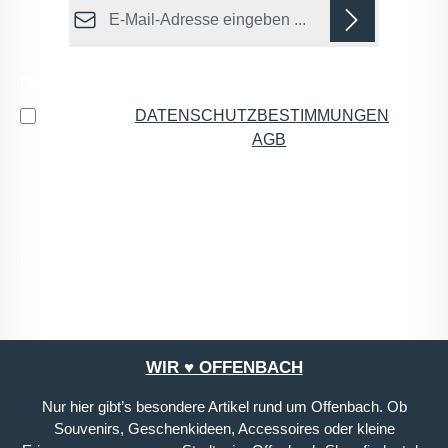
E-Mail-Adresse*
Datenschutz
Ich habe die
DATENSCHUTZBESTIMMUNGEN
zur
Kenntnis genommen und die
AGB
gelesen und bin
mit ihnen einverstanden.
*
Die mit einem Stern (*) markierten Felder sind
Pflichtfelder.
WIR ♥ OFFENBACH
Nur hier gibt’s besondere Artikel rund um Offenbach. Ob
Souvenirs, Geschenkideen, Accessoires oder kleine