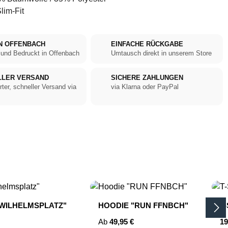
lim-Fit
N OFFENBACH
EINFACHE RÜCKGABE
 und Bedruckt in Offenbach
Umtausch direkt in unserem Store
LLER VERSAND
SICHERE ZAHLUNGEN
rter, schneller Versand via
via Klarna oder PayPal
"WILHELMSPLATZ"
HOODIE "RUN FFNBCH"
T
Regulärer Preis:
Re
Ab
49,95 €
19