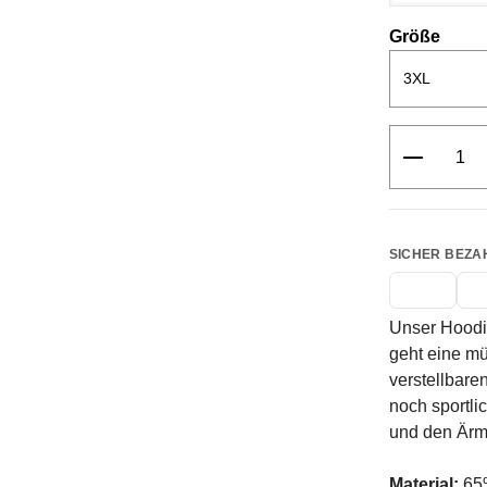
ausw
Größe
Produkt 
SICHER BEZA
Unser Hoodie
geht eine mü
verstellbare
noch sportli
und den Ärm
Material:
65%