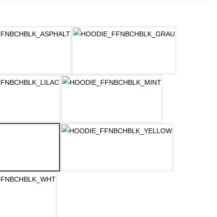
ählen
ASPHALT
HELLGRAU MELANGE
LILAC
MINT
OZEAN BLAU
PASTELLGELB
WEISS