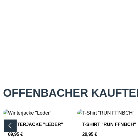
OFFENBACHER KAUFTE
Produktgalerie überspringen
WINTERJACKE "LEDER"
T-SHIRT "RUN FFNBCH"
Regulärer Preis:
Regulärer Preis:
69,95 €
29,95 €