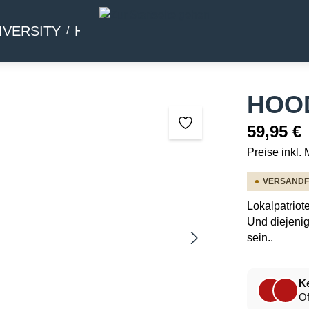
IVERSITY
HOMMAGE
BEIWERK
HOOD
59,95 €
Preise inkl.
VERSANDFER
Lokalpatriot
Und diejenig
sein..
Ke
Of