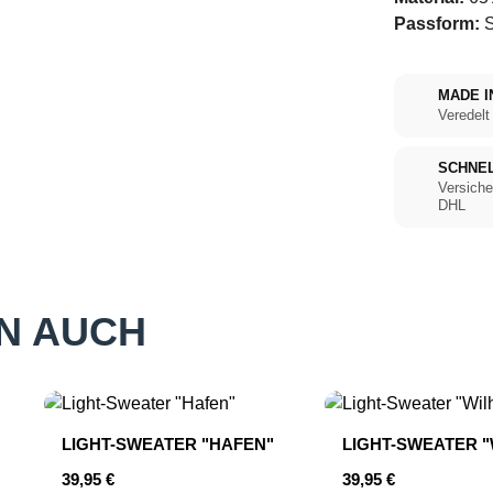
Passform:
S
MADE I
Veredelt
SCHNE
Versiche
DHL
N AUCH
LIGHT-SWEATER "HAFEN"
LIGHT-SWEATER 
Regulärer Preis:
Regulärer Preis:
39,95 €
39,95 €