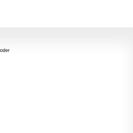
m die Anzahl zu erhöhen oder zu reduziere
 oder