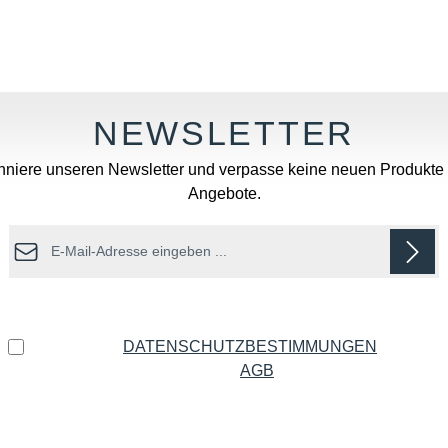
Wert ein oder benutze die Schaltflächen u
niere unseren Newsletter und verpasse keine neuen Produkte
Angebote.
E-Mail-Adresse*
Datenschutz
Ich habe die
DATENSCHUTZBESTIMMUNGEN
zur
Kenntnis genommen und die
AGB
gelesen und bin mit
ihnen einverstanden.
*