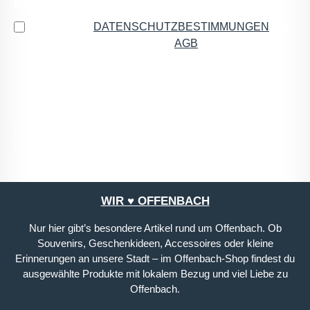
Datenschutz
Ich habe die
DATENSCHUTZBESTIMMUNGEN
zur
Kenntnis genommen und die
AGB
gelesen und bin
mit ihnen einverstanden.
*
Die mit einem Stern (*) markierten Felder sind
Pflichtfelder.
WIR ♥ OFFENBACH
Nur hier gibt’s besondere Artikel rund um Offenbach. Ob
Souvenirs, Geschenkideen, Accessoires oder kleine
Erinnerungen an unsere Stadt – im Offenbach-Shop findest du
ausgewählte Produkte mit lokalem Bezug und viel Liebe zu
Offenbach.