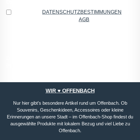
Datenschutz
Ich habe die
DATENSCHUTZBESTIMMUNGEN
zur
Kenntnis genommen und die
AGB
gelesen und bin
mit ihnen einverstanden.
*
Die mit einem Stern (*) markierten Felder sind
Pflichtfelder.
WIR ♥ OFFENBACH
Nur hier gibt’s besondere Artikel rund um Offenbach. Ob
Souvenirs, Geschenkideen, Accessoires oder kleine
Erinnerungen an unsere Stadt – im Offenbach-Shop findest du
ausgewählte Produkte mit lokalem Bezug und viel Liebe zu
Offenbach.