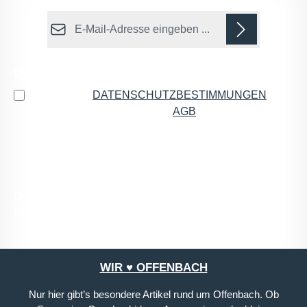
E-Mail-Adresse*
Datenschutz
Ich habe die
DATENSCHUTZBESTIMMUNGEN
zur
Kenntnis genommen und die
AGB
gelesen und bin
mit ihnen einverstanden.
*
Die mit einem Stern (*) markierten Felder sind
Pflichtfelder.
WIR ♥ OFFENBACH
Nur hier gibt’s besondere Artikel rund um Offenbach. Ob