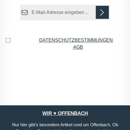
E-Mail-Adresse*
Datenschutz
Ich habe die
DATENSCHUTZBESTIMMUNGEN
zur
Kenntnis genommen und die
AGB
gelesen und bin
mit ihnen einverstanden.
*
Die mit einem Stern (*) markierten Felder sind
Pflichtfelder.
WIR ♥ OFFENBACH
Nur hier gibt’s besondere Artikel rund um Offenbach. Ob