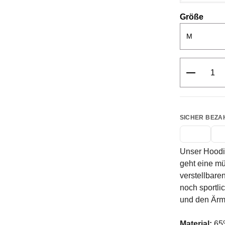
ausw
Größe
Produkt 
SICHER BEZA
Unser Hoodie
geht eine mü
verstellbare
noch sportli
und den Ärm
Material:
65%