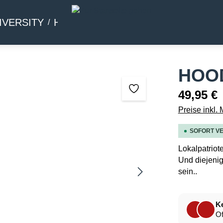
IVERSITY
HOMMAGE
BEIWERK
HOOD
49,95 €
Preise inkl.
SOFORT VE
Lokalpatriot
Und diejenig
sein..
Ke
Of