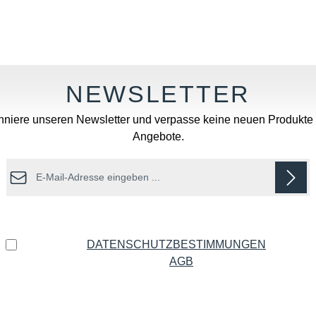
Wert ein oder benutze die Schaltflächen u
niere unseren Newsletter und verpasse keine neuen Produkte
Angebote.
E-Mail-Adresse*
Datenschutz
Ich habe die
DATENSCHUTZBESTIMMUNGEN
zur
Kenntnis genommen und die
AGB
gelesen und bin mit
ihnen einverstanden.
*