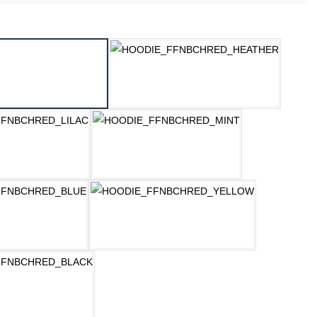
ählen
ASPHALT
HELLGRAU MELANGE
LILAC
MINT
OZEAN BLAU
PASTELLGELB
SCHWARZ