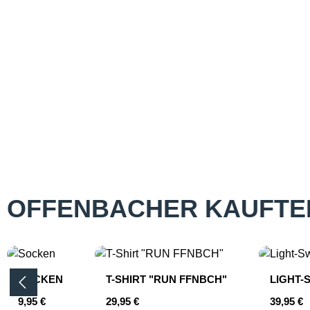
OFFENBACHER KAUFTE
Produktgalerie überspringen
SOCKEN
T-SHIRT "RUN FFNBCH"
LIGHT-
Regulärer Preis:
Regulärer Preis:
Reguläre
9,95 €
29,95 €
39,95 €