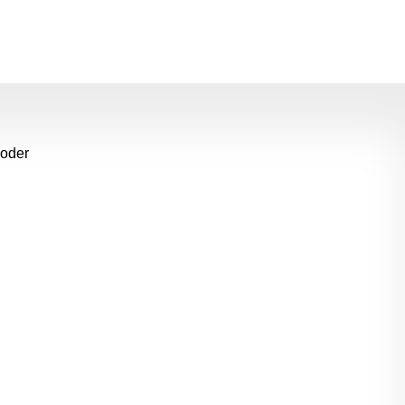
m die Anzahl zu erhöhen oder zu reduziere
 oder