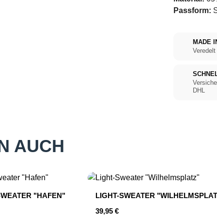
Passform:
S
MADE I
Veredelt
SCHNE
Versiche
DHL
N AUCH
SWEATER "HAFEN"
LIGHT-SWEATER "WILHELMSPLAT
r Preis:
Regulärer Preis:
39,95 €