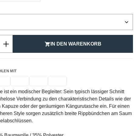
ählen
Anzahl: Gib den gewünschten Wert ein ode
IN DEN WARENKORB
HLEN MIT
 ist ein modischer Begleiter: Sein typisch lässiger Schnitt
helose Verbindung zu den charakteristischen Details wie der
n Kapuze oder der geräumigen Kängurutasche ein. Für einen
cheren Style sorgen zusätzlich breite Rippbündchen am Saum
elabschlüssen.
 Baumwolle / 35% Polyester