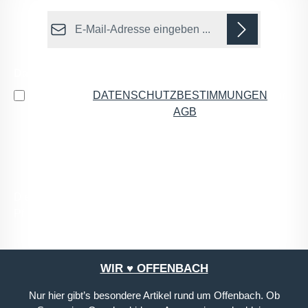
E-Mail-Adresse*
Datenschutz
Ich habe die
DATENSCHUTZBESTIMMUNGEN
zur
Kenntnis genommen und die
AGB
gelesen und bin
mit ihnen einverstanden.
*
Die mit einem Stern (*) markierten Felder sind
Pflichtfelder.
WIR ♥ OFFENBACH
Nur hier gibt’s besondere Artikel rund um Offenbach. Ob