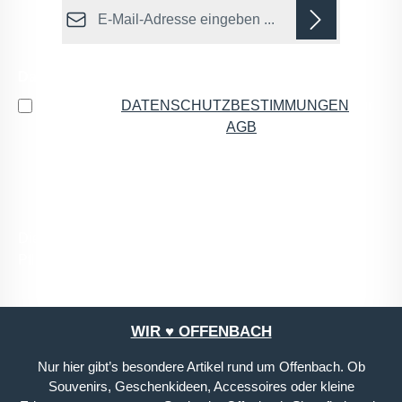
E-Mail-Adresse*
Datenschutz
Ich habe die
DATENSCHUTZBESTIMMUNGEN
zur
Kenntnis genommen und die
AGB
gelesen und bin
mit ihnen einverstanden.
*
Die mit einem Stern (*) markierten Felder sind
Pflichtfelder.
WIR ♥ OFFENBACH
Nur hier gibt’s besondere Artikel rund um Offenbach. Ob
Souvenirs, Geschenkideen, Accessoires oder kleine