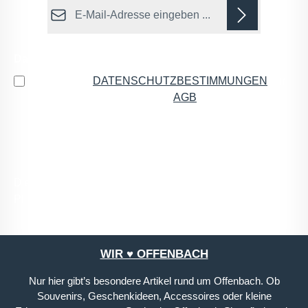
E-Mail-Adresse*
Datenschutz
Ich habe die
DATENSCHUTZBESTIMMUNGEN
zur
Kenntnis genommen und die
AGB
gelesen und bin
mit ihnen einverstanden.
*
Die mit einem Stern (*) markierten Felder sind
Pflichtfelder.
WIR ♥ OFFENBACH
Nur hier gibt’s besondere Artikel rund um Offenbach. Ob
Souvenirs, Geschenkideen, Accessoires oder kleine