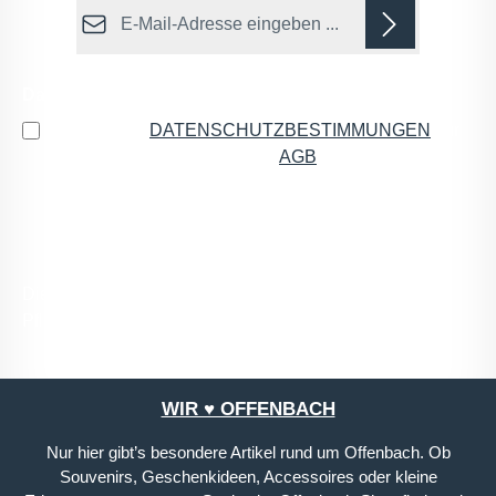
E-Mail-Adresse*
Datenschutz
Ich habe die
DATENSCHUTZBESTIMMUNGEN
zur
Kenntnis genommen und die
AGB
gelesen und bin
mit ihnen einverstanden.
*
Die mit einem Stern (*) markierten Felder sind
Pflichtfelder.
WIR ♥ OFFENBACH
Nur hier gibt’s besondere Artikel rund um Offenbach. Ob
Souvenirs, Geschenkideen, Accessoires oder kleine