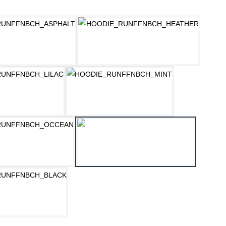
ählen
ASPHALT
HELLGRAU MELANGE
LILAC
MINT
OZEAN BLAU
PASTELLGELB
SCHWARZ