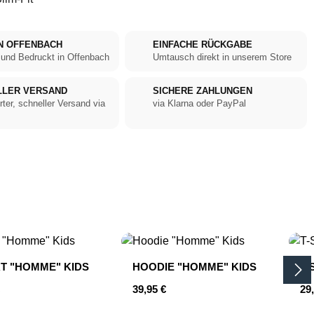
N OFFENBACH
EINFACHE RÜCKGABE
 und Bedruckt in Offenbach
Umtausch direkt in unserem Store
LLER VERSAND
SICHERE ZAHLUNGEN
rter, schneller Versand via
via Klarna oder PayPal
RT "HOMME" KIDS
HOODIE "HOMME" KIDS
T-
er Preis:
Regulärer Preis:
Reg
39,95 €
29