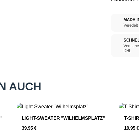
MADE I
Veredelt
SCHNE
Versiche
DHL
N AUCH
"
LIGHT-SWEATER "WILHELMSPLATZ"
T-SHI
Regulärer Preis:
Regulär
39,95 €
19,95 €