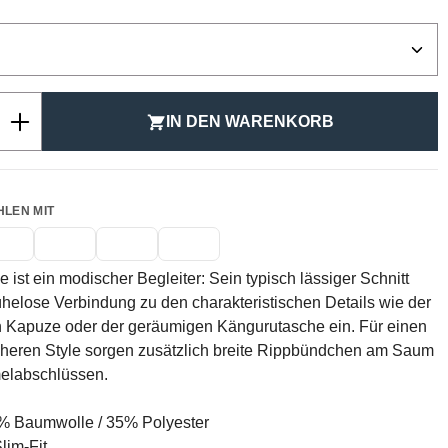
ählen
Anzahl: Gib den gewünschten Wert ein ode
IN DEN WARENKORB
HLEN MIT
 ist ein modischer Begleiter: Sein typisch lässiger Schnitt
helose Verbindung zu den charakteristischen Details wie der
n Kapuze oder der geräumigen Kängurutasche ein. Für einen
cheren Style sorgen zusätzlich breite Rippbündchen am Saum
elabschlüssen.
 Baumwolle / 35% Polyester
lim-Fit