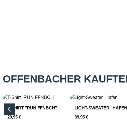
OFFENBACHER KAUFTE
Produktgalerie überspringen
T-SHIRT "RUN FFNBCH"
LIGHT-SWEATER "HAFEN
Regulärer Preis:
Regulärer Preis:
29,95 €
39,95 €