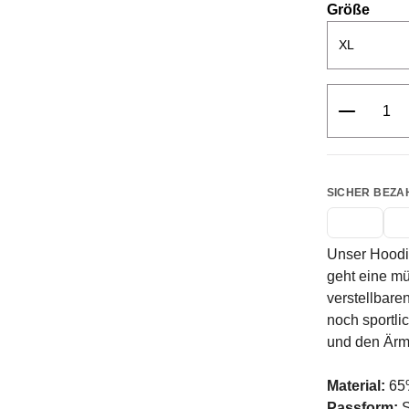
ausw
Größe
Produkt 
SICHER BEZA
Unser Hoodie
geht eine mü
verstellbare
noch sportli
und den Ärm
Material:
65%
Passform:
S