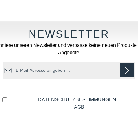
niere unseren Newsletter und verpasse keine neuen Produkte
Angebote.
E-Mail-Adresse*
Datenschutz
Ich habe die
DATENSCHUTZBESTIMMUNGEN
zur
Kenntnis genommen und die
AGB
gelesen und bin mit
ihnen einverstanden.
*