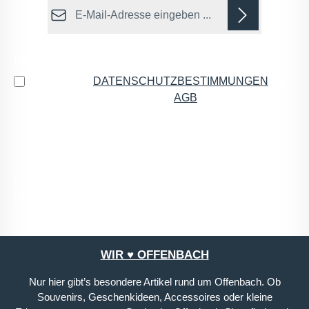
E-Mail-Adresse*
Datenschutz
Ich habe die
DATENSCHUTZBESTIMMUNGEN
zur
Kenntnis genommen und die
AGB
gelesen und bin
mit ihnen einverstanden.
*
Die mit einem Stern (*) markierten Felder sind
Pflichtfelder.
WIR ♥ OFFENBACH
Nur hier gibt’s besondere Artikel rund um Offenbach. Ob
Souvenirs, Geschenkideen, Accessoires oder kleine