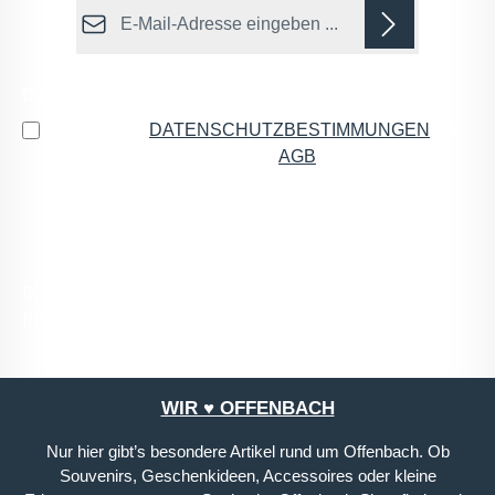
E-Mail-Adresse*
Datenschutz
Ich habe die
DATENSCHUTZBESTIMMUNGEN
zur
Kenntnis genommen und die
AGB
gelesen und bin
mit ihnen einverstanden.
*
Die mit einem Stern (*) markierten Felder sind
Pflichtfelder.
WIR ♥ OFFENBACH
Nur hier gibt’s besondere Artikel rund um Offenbach. Ob
Souvenirs, Geschenkideen, Accessoires oder kleine