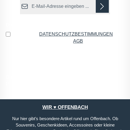
E-Mail-Adresse*
Datenschutz
Ich habe die
DATENSCHUTZBESTIMMUNGEN
zur
Kenntnis genommen und die
AGB
gelesen und bin
mit ihnen einverstanden.
*
Die mit einem Stern (*) markierten Felder sind
Pflichtfelder.
WIR ♥ OFFENBACH
Nur hier gibt’s besondere Artikel rund um Offenbach. Ob
Souvenirs, Geschenkideen, Accessoires oder kleine