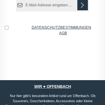
E-Mail-Adresse*
Datenschutz
Ich habe die
DATENSCHUTZBESTIMMUNGEN
zur
Kenntnis genommen und die
AGB
gelesen und bin
mit ihnen einverstanden.
*
Die mit einem Stern (*) markierten Felder sind
Pflichtfelder.
WIR ♥ OFFENBACH
Nur hier gibt’s besondere Artikel rund um Offenbach. Ob
Souvenirs, Geschenkideen, Accessoires oder kleine