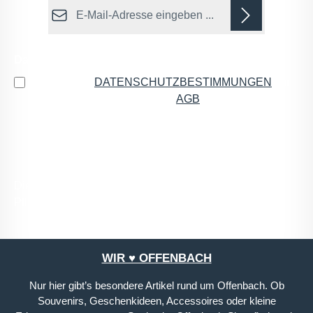
E-Mail-Adresse*
Datenschutz
Ich habe die
DATENSCHUTZBESTIMMUNGEN
zur
Kenntnis genommen und die
AGB
gelesen und bin
mit ihnen einverstanden.
*
Die mit einem Stern (*) markierten Felder sind
Pflichtfelder.
WIR ♥ OFFENBACH
Nur hier gibt’s besondere Artikel rund um Offenbach. Ob
Souvenirs, Geschenkideen, Accessoires oder kleine