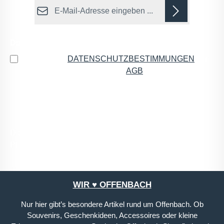
E-Mail-Adresse*
Datenschutz
Ich habe die
DATENSCHUTZBESTIMMUNGEN
zur
Kenntnis genommen und die
AGB
gelesen und bin
mit ihnen einverstanden.
*
Die mit einem Stern (*) markierten Felder sind
Pflichtfelder.
WIR ♥ OFFENBACH
Nur hier gibt’s besondere Artikel rund um Offenbach. Ob
Souvenirs, Geschenkideen, Accessoires oder kleine