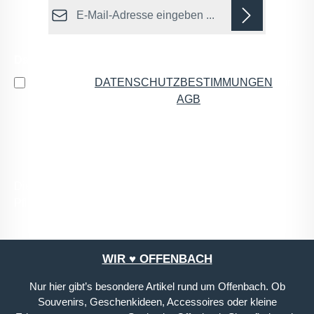
E-Mail-Adresse*
Datenschutz
Ich habe die
DATENSCHUTZBESTIMMUNGEN
zur
Kenntnis genommen und die
AGB
gelesen und bin
mit ihnen einverstanden.
*
Die mit einem Stern (*) markierten Felder sind
Pflichtfelder.
WIR ♥ OFFENBACH
Nur hier gibt’s besondere Artikel rund um Offenbach. Ob
Souvenirs, Geschenkideen, Accessoires oder kleine