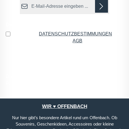
E-Mail-Adresse*
Datenschutz
Ich habe die
DATENSCHUTZBESTIMMUNGEN
zur
Kenntnis genommen und die
AGB
gelesen und bin
mit ihnen einverstanden.
*
Die mit einem Stern (*) markierten Felder sind
Pflichtfelder.
WIR ♥ OFFENBACH
Nur hier gibt’s besondere Artikel rund um Offenbach. Ob
Souvenirs, Geschenkideen, Accessoires oder kleine