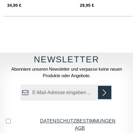
Regulärer Preis:
Regulärer Preis:
34,95 €
29,95 €
Abonniere unseren Newsletter und verpasse keine neuen
Produkte oder Angebote.
E-Mail-Adresse*
Datenschutz
Ich habe die
DATENSCHUTZBESTIMMUNGEN
zur
Kenntnis genommen und die
AGB
gelesen und bin