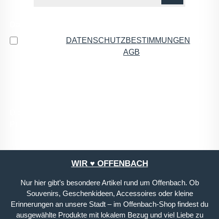
Datenschutz
Ich habe die
DATENSCHUTZBESTIMMUNGEN
zur
Kenntnis genommen und die
AGB
gelesen und bin
mit ihnen einverstanden.
*
Die mit einem Stern (*) markierten Felder sind
Pflichtfelder.
WIR ♥ OFFENBACH
Nur hier gibt’s besondere Artikel rund um Offenbach. Ob
Souvenirs, Geschenkideen, Accessoires oder kleine
Erinnerungen an unsere Stadt – im Offenbach-Shop findest du
ausgewählte Produkte mit lokalem Bezug und viel Liebe zu