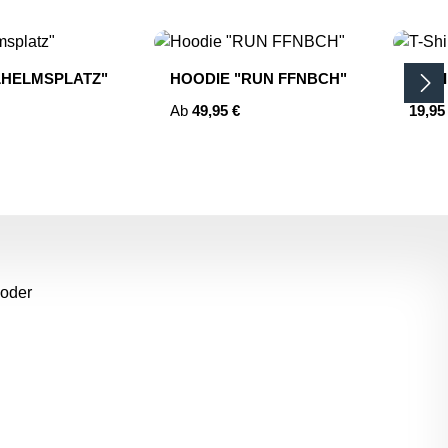
LHELMSPLATZ"
HOODIE "RUN FFNBCH"
T-SH
Regulärer Preis:
Regulä
Ab
49,95 €
19,95
m die Anzahl zu erhöhen oder zu reduziere
 oder