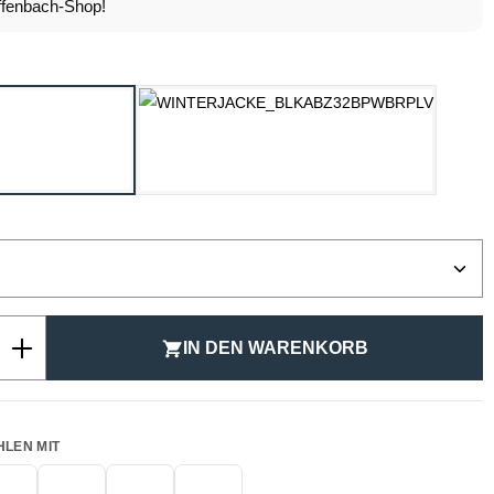
fenbach-Shop!
ählen
GRAU
SCHWARZ
ählen
Anzahl: Gib den gewünschten Wert ein ode
IN DEN WARENKORB
HLEN MIT