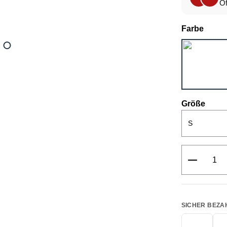
Of
ausw
Farbe
ausw
Größe
Produkt 
SICHER BEZA