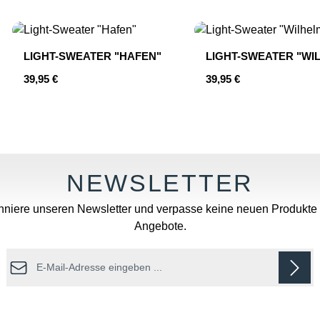
LIGHT-SWEATER "HAFEN"
LIGHT-SWEATER "WI
Regulärer Preis:
Regulärer Preis:
39,95 €
39,95 €
Wert ein oder benutze die Schaltflächen u
niere unseren Newsletter und verpasse keine neuen Produkte
Angebote.
E-Mail-Adresse*
Datenschutz