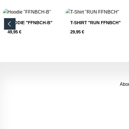
Produktgalerie überspringen
HOODIE "FFNBCH-B"
T-SHIRT "RUN FFNBCH"
Regulärer Preis:
Regulärer Preis:
49,95 €
29,95 €
Produkt Anzahl: Gib den gewünschten 
Abon