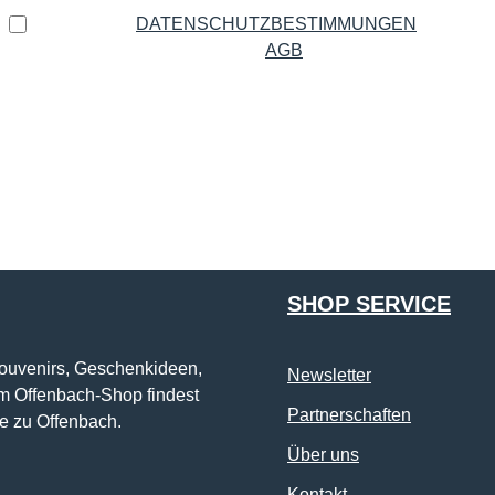
Ich habe die
DATENSCHUTZBESTIMMUNGEN
zur
Kenntnis genommen und die
AGB
gelesen und bin mit
ihnen einverstanden.
*
Die mit einem Stern (*) markierten Felder sind Pflichtfelder.
SHOP SERVICE
Souvenirs, Geschenkideen,
Newsletter
im Offenbach-Shop findest
Partnerschaften
e zu Offenbach.
Über uns
Kontakt