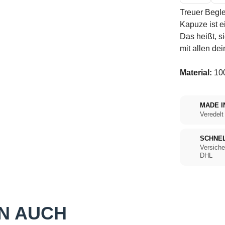
Treuer Beglei
Kapuze ist e
Das heißt, s
mit allen de
Material:
100
MADE I
Veredelt
SCHNE
Versiche
DHL
N AUCH