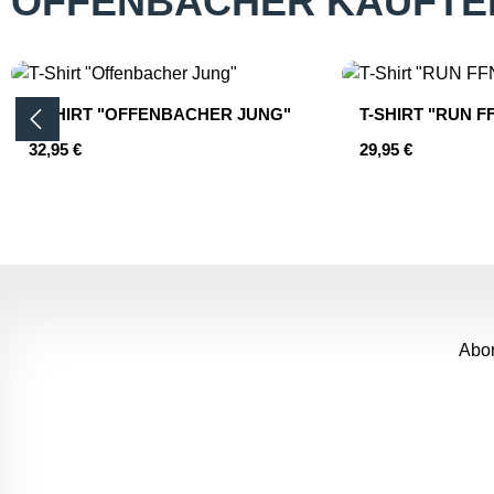
OFFENBACHER KAUFTE
Produktgalerie überspringen
T-SHIRT "OFFENBACHER JUNG"
T-SHIRT "RUN 
Regulärer Preis:
Regulärer Preis:
32,95 €
29,95 €
Produkt Anzahl: Gib den gewünschten 
Abon