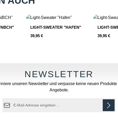
N AUCH
FFNBCH"
LIGHT-SWEATER "HAFEN"
LIGHT-SW
Regulärer Preis:
Regulärer P
39,95 €
39,95 €
Wert ein oder benutze die Schaltflächen u
niere unseren Newsletter und verpasse keine neuen Produkte
Angebote.
E-Mail-Adresse*