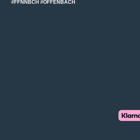
#FFNNBCH #OFFENBACH