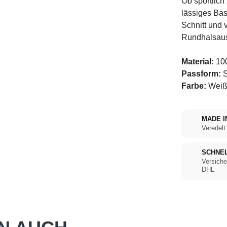
Ob sportlich
lässiges Bas
Schnitt und 
Rundhalsauss
Material:
10
Passform:
S
Farbe:
Wei
MADE I
Veredelt
SCHNE
Versiche
DHL