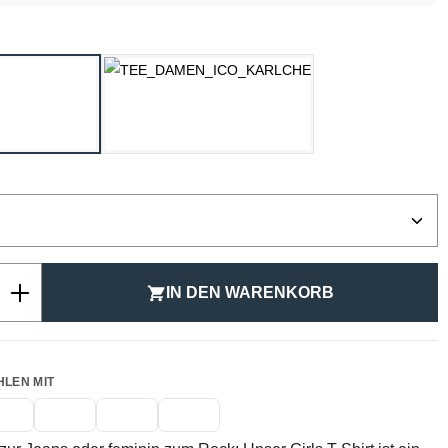
ählen
SCHWARZ
WEISS
ählen
Anzahl: Gib den gewünschten Wert ein ode
IN DEN WARENKORB
HLEN MIT