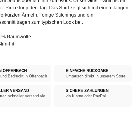
 zur Jeans oder feminin zum Rock: Unser Girls T-Shirt ist ein
ic-Piece für jeden Tag. Das Shirt zeigt sich mit einem langen
verkürzten Ärmeln. Tonige Stitchings und ein
chnitt tragen zum typischen Look bei.
0% Baumwolle
lim-Fit
ß
N OFFENBACH
EINFACHE RÜCKGABE
 und Bedruckt in Offenbach
Umtausch direkt in unserem Store
LLER VERSAND
SICHERE ZAHLUNGEN
rter, schneller Versand via
via Klarna oder PayPal