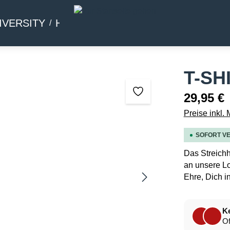
IVERSITY
HOMMAGE
BEIWERK
T-SH
29,95 €
Preise inkl.
SOFORT VE
Das Streichh
an unsere Lo
Ehre, Dich i
Ke
Of