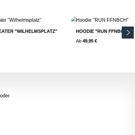
EATER "WILHELMSPLATZ"
HOODIE "RUN FFNBCH"
reis:
Regulärer Preis:
Ab
49,95 €
m die Anzahl zu erhöhen oder zu reduziere
 oder