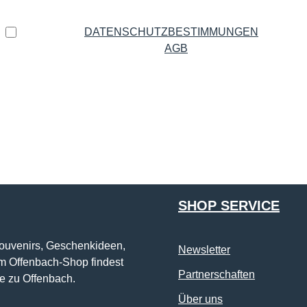
Datenschutz
Ich habe die
DATENSCHUTZBESTIMMUNGEN
zur
Kenntnis genommen und die
AGB
gelesen und bin mit
ihnen einverstanden.
*
Die mit einem Stern (*) markierten Felder sind Pflichtfelder.
SHOP SERVICE
Souvenirs, Geschenkideen,
Newsletter
im Offenbach-Shop findest
Partnerschaften
e zu Offenbach.
Über uns