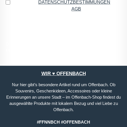
Ich habe die
DATENSCHUTZBESTIMMUNGEN
zur
Kenntnis genommen und die
AGB
gelesen und bin
mit ihnen einverstanden.
*
Die mit einem Stern (*) markierten Felder sind
Pflichtfelder.
WIR ♥ OFFENBACH
Nur hier gibt’s besondere Artikel rund um Offenbach. Ob
Souvenirs, Geschenkideen, Accessoires oder kleine
Erinnerungen an unsere Stadt – im Offenbach-Shop findest du
ausgewählte Produkte mit lokalem Bezug und viel Liebe zu
Offenbach.
#FFNNBCH #OFFENBACH