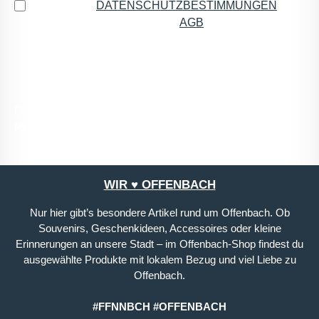
Ich habe die
DATENSCHUTZBESTIMMUNGEN
zur
Kenntnis genommen und die
AGB
gelesen und bin
mit ihnen einverstanden.
*
Die mit einem Stern (*) markierten Felder sind
Pflichtfelder.
WIR ♥ OFFENBACH
Nur hier gibt’s besondere Artikel rund um Offenbach. Ob
Souvenirs, Geschenkideen, Accessoires oder kleine
Erinnerungen an unsere Stadt – im Offenbach-Shop findest du
ausgewählte Produkte mit lokalem Bezug und viel Liebe zu
Offenbach.
#FFNNBCH #OFFENBACH