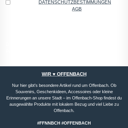
Ich habe die
DATENSCHUTZBESTIMMUNGEN
zur
Kenntnis genommen und die
AGB
gelesen und bin
mit ihnen einverstanden.
*
Die mit einem Stern (*) markierten Felder sind
Pflichtfelder.
WIR ♥ OFFENBACH
Nur hier gibt’s besondere Artikel rund um Offenbach. Ob
Souvenirs, Geschenkideen, Accessoires oder kleine
Erinnerungen an unsere Stadt – im Offenbach-Shop findest du
ausgewählte Produkte mit lokalem Bezug und viel Liebe zu
Offenbach.
#FFNNBCH #OFFENBACH